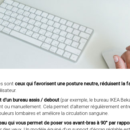
es sont
ceux qui favorisent une posture neutre, réduisent la 
isateur.
at d’un bureau assis / debout
(par exemple, le bureau IKEA Beka
nt ou manuellement. Cela permet d’alterner régulièrement entr
ouleurs lombaires et améliore la circulation sanguine.
eau qui vous permet de poser vos avant-bras à 90° par rappo
eur des yeux. Un modèle équipé d’un support d’écran réglable 